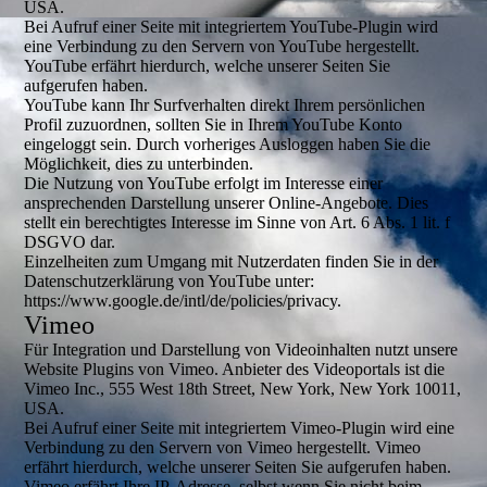
USA.
Bei Aufruf einer Seite mit integriertem YouTube-Plugin wird
eine Verbindung zu den Servern von YouTube hergestellt.
YouTube erfährt hierdurch, welche unserer Seiten Sie
aufgerufen haben.
YouTube kann Ihr Surfverhalten direkt Ihrem persönlichen
Profil zuzuordnen, sollten Sie in Ihrem YouTube Konto
eingeloggt sein. Durch vorheriges Ausloggen haben Sie die
Möglichkeit, dies zu unterbinden.
Die Nutzung von YouTube erfolgt im Interesse einer
ansprechenden Darstellung unserer Online-Angebote. Dies
stellt ein berechtigtes Interesse im Sinne von Art. 6 Abs. 1 lit. f
DSGVO dar.
Einzelheiten zum Umgang mit Nutzerdaten finden Sie in der
Datenschutzerklärung von YouTube unter:
https://www.google.de/intl/de/policies/privacy.
Vimeo
Für Integration und Darstellung von Videoinhalten nutzt unsere
Website Plugins von Vimeo. Anbieter des Videoportals ist die
Vimeo Inc., 555 West 18th Street, New York, New York 10011,
USA.
Bei Aufruf einer Seite mit integriertem Vimeo-Plugin wird eine
Verbindung zu den Servern von Vimeo hergestellt. Vimeo
erfährt hierdurch, welche unserer Seiten Sie aufgerufen haben.
Vimeo erfährt Ihre IP-Adresse, selbst wenn Sie nicht beim