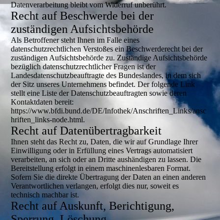
Datenverarbeitung bleibt vom Widerruf unberührt.
Recht auf Beschwerde bei der
zuständigen Aufsichtsbehörde
Als Betroffener steht Ihnen im Falle eines
datenschutzrechtlichen Verstoßes ein Beschwerderecht bei der
zuständigen Aufsichtsbehörde zu. Zuständige Aufsichtsbehörde
bezüglich datenschutzrechtlicher Fragen ist der
Landesdatenschutzbeauftragte des Bundeslandes, in dem sich
der Sitz unseres Unternehmens befindet. Der folgende Link
stellt eine Liste der Datenschutzbeauftragten sowie deren
Kontaktdaten bereit:
https://www.bfdi.bund.de/DE/Infothek/Anschriften_Links/ansc
hriften_links-node.html.
Recht auf Datenübertragbarkeit
Ihnen steht das Recht zu, Daten, die wir auf Grundlage Ihrer
Einwilligung oder in Erfüllung eines Vertrags automatisiert
verarbeiten, an sich oder an Dritte aushändigen zu lassen. Die
Bereitstellung erfolgt in einem maschinenlesbaren Format.
Sofern Sie die direkte Übertragung der Daten an einen anderen
Verantwortlichen verlangen, erfolgt dies nur, soweit es
technisch machbar ist.
Recht auf Auskunft, Berichtigung,
Sperrung, Löschung