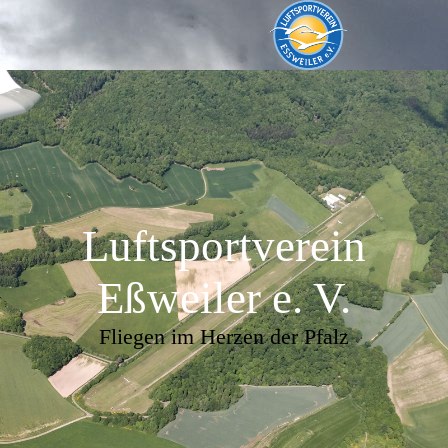
Luftsportverein
Eßweiler
e. V
.
Fliegen im Herzen der Pfalz