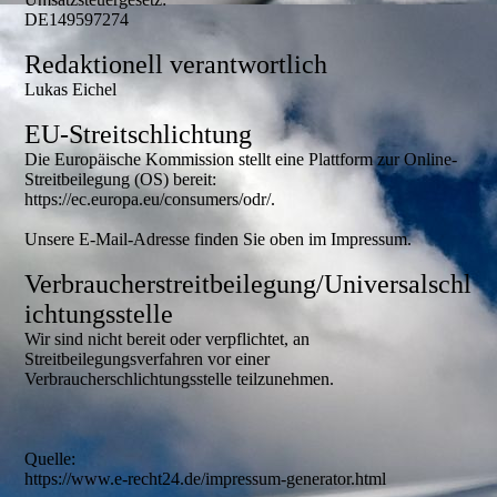
DE149597274
Redaktionell verantwortlich
Lukas Eichel
EU-Streitschlichtung
Die Europäische Kommission stellt eine Plattform zur Online-
Streitbeilegung (OS) bereit:
https://ec.europa.eu/consumers/odr/.
Unsere E-Mail-Adresse finden Sie oben im Impressum.
Verbraucherstreitbeilegung/Universalschl
ichtungsstelle
Wir sind nicht bereit oder verpflichtet, an
Streitbeilegungsverfahren vor einer
Verbraucherschlichtungsstelle teilzunehmen.
Quelle:
https://www.e-recht24.de/impressum-generator.html