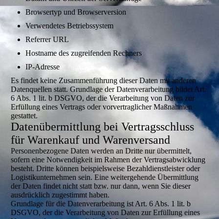
Browsertyp und Browserversion
Verwendetes Betriebssystem
Referrer URL
Hostname des zugreifenden Rechners
IP-Adresse
Es findet keine Zusammenführung dieser Daten mit anderen
Datenquellen statt. Grundlage der Datenverarbeitung bildet Art.
6 Abs. 1 lit. b DSGVO, der die Verarbeitung von Daten zur
Erfüllung eines Vertrags oder vorvertraglicher Maßnahmen
gestattet.
Datenübermittlung bei Vertragsschluss
für Warenkauf und Warenversand
Personenbezogene Daten werden an Dritte nur übermittelt,
sofern eine Notwendigkeit im Rahmen der Vertragsabwicklung
besteht. Dritte können beispielsweise Bezahldienstleister oder
Logistikunternehmen sein. Eine weitergehende Übermittlung
der Daten findet nicht statt bzw. nur dann, wenn Sie dieser
ausdrücklich zugestimmt haben.
Grundlage für die Datenverarbeitung ist Art. 6 Abs. 1 lit. b
DSGVO, der die Verarbeitung von Daten zur Erfüllung eines