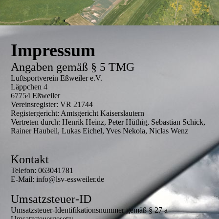
Impressum
Angaben gemäß § 5 TMG
Luftsportverein Eßweiler e.V.
Läppchen 4
67754 Eßweiler
Vereinsregister: VR 21744
Registergericht: Amtsgericht Kaiserslautern
Vertreten durch: Henrik Heinz, Peter Hüthig, Sebastian Schick,
Rainer Haubeil, Lukas Eichel, Yves Nekola, Niclas Wenz
Kontakt
Telefon: 063041781
E-Mail: info@lsv-essweiler.de
Umsatzsteuer-ID
Umsatzsteuer-Identifikationsnummer gemäß § 27 a
Umsatzsteuergesetz: