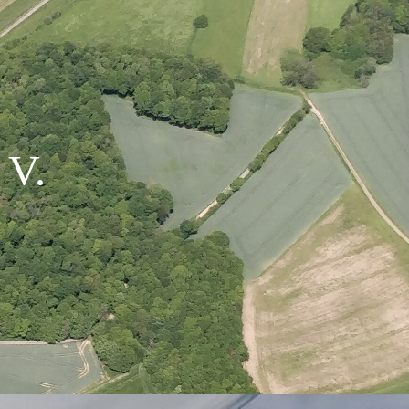
. V
.