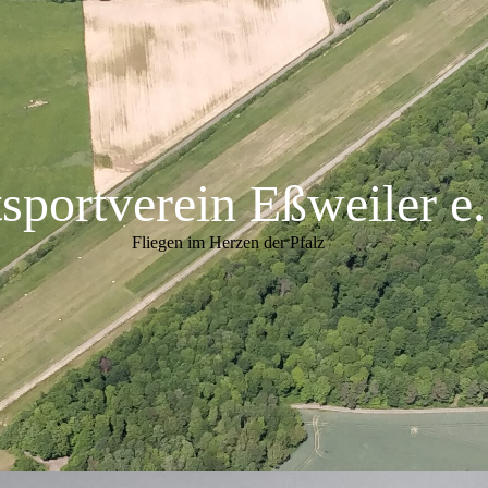
tsportverein Eßweiler
e
Fliegen im Herzen der Pfalz