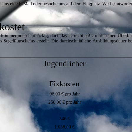
uns eine E-Mail oder besuche uns auf dem Flugplatz. Wir beantworten
kostet
 sich immer noch hartnäckig, doch das ist nicht so! Um dir einen Überb
 Segelflugscheins erstellt. Die durchschnittliche Ausbildungsdauer bet
Jugendlicher
Fixkosten
96,00 € pro Jahr
250,00 € pro Jahr
346 €
1.038,00 €