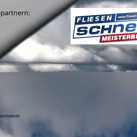
partnern:
serslautern