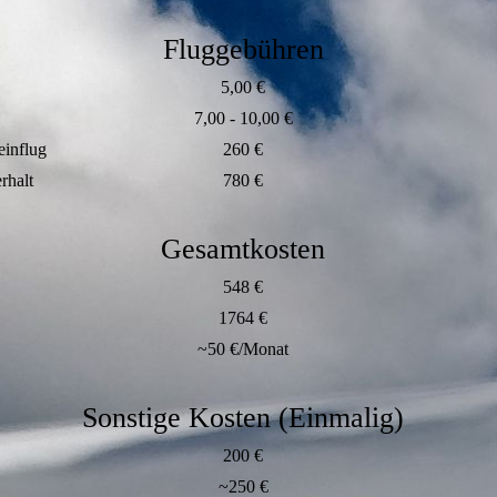
Fluggebühren
5,00 €
7,00 - 10,00 €
einflug
260 €
rhalt
780 €
Gesamtkosten
548 €
1764 €
~50 €/Monat
Sonstige Kosten (Einmalig)
200 €
~250 €