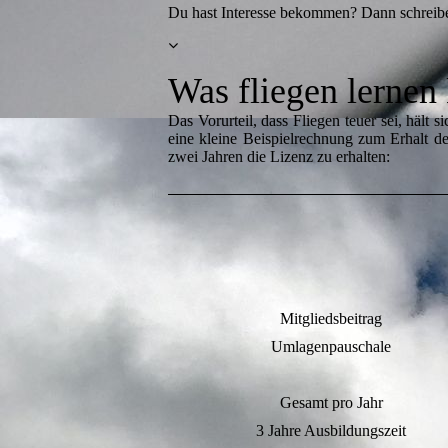
Du hast Interesse bekommen? Dann schreibe 
Was fliegen lernen 
Das Vorurteil, dass Fliegen teuer sei, hält
eine kleine Beispielrechnung zum Erhalt des
zwei Jahren die Lizenz zu erhalten:
Mitgliedsbeitrag
Umlagenpauschale
Gesamt pro Jahr
3 Jahre Ausbildungszeit